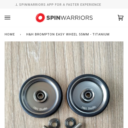
Skip
INSTALL SPINWARRIORS APP FOR A FASTER EXPERIENCE
to
content
Ca
(0
HOME
›
H&H BROMPTON EASY WHEEL 55MM - TITANIUM